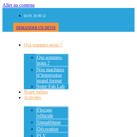
Aller au contenu
04 91 26 89 12
DEMANDER UN DEVIS
Qui sommes-nous ?
Qui sommes-
nous ?
Nos machines
d’impression
grand format
Notre Fab Lab
Notre métier
Activités
Flocage
véhicule
Signalétique
Décoration
PLV