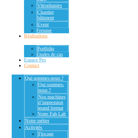
Vitrophanies
Chantier
bâtiment
Event
Fresque
Réalisations
Portfolio
Études de cas
Espace Pro
Contact
Qui sommes-nous ?
Qui sommes-
nous ?
Nos machines
d’impression
grand format
Notre Fab Lab
Notre métier
Activités
Flocage